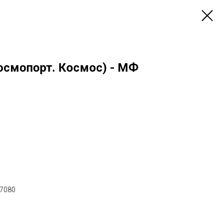
осмопорт. Космос) - МФ
х7080