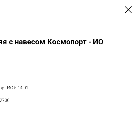
яя с навесом Космопорт - ИО
рт ИО 5.14.01
х2700