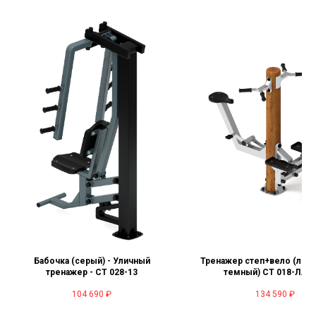
Бабочка (серый) - Уличный
Тренажер степ+вело (лис
тренажер - СТ 028-13
темный) СТ 018-Л.И2
104 690
₽
134 590
₽