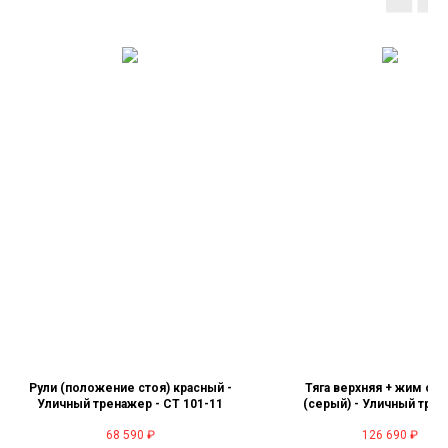
Рули (положение стоя) красный -
Тяга верхняя + жим от 
Уличный тренажер - СТ 101-11
(серый) - Уличный тре
двойной - СТ 027-1
68 590
₽
126 690
₽