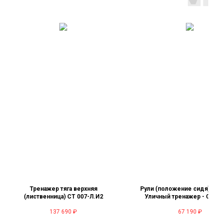
Тренажер тяга верхняя
Рули (положение сидя) кр
(лиственница) СТ 007-Л.И2
Уличный тренажер - СТ 
137 690
₽
67 190
₽